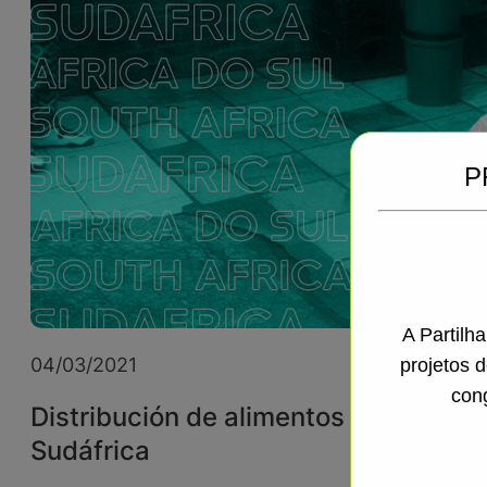
P
A Partilh
04/03/2021
projetos 
con
Distribución de alimentos en
Sudáfrica