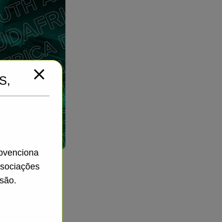
S,
ubvenciona
ssociações
são.