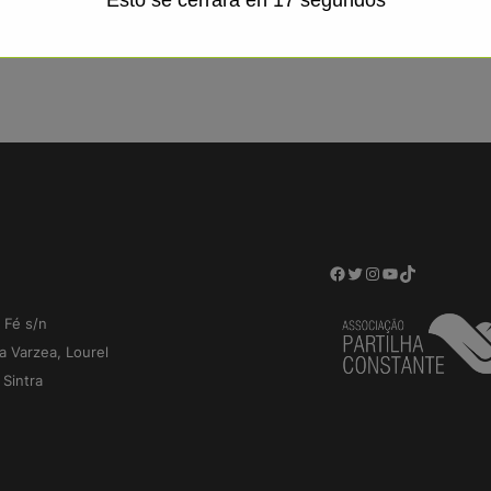
Facebook
Twitter
Instagram
YouTube
TikTok
 Fé s/n
a Varzea, Lourel
Sintra