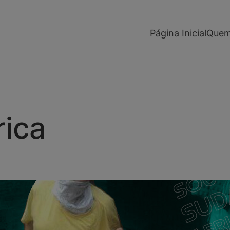
modal-check
Página Inicial
Quem
rica