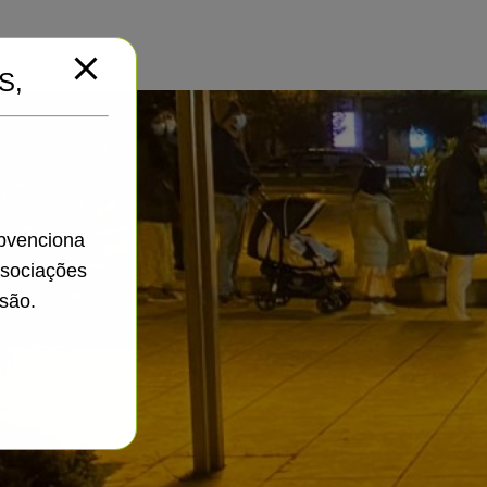
S,
ubvenciona
ssociações
são.