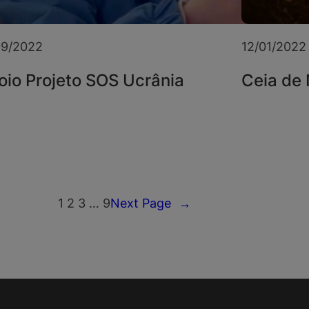
09/2022
12/01/2022
oio Projeto SOS Ucrânia
Ceia de 
1
2
3
…
9
Next Page
→