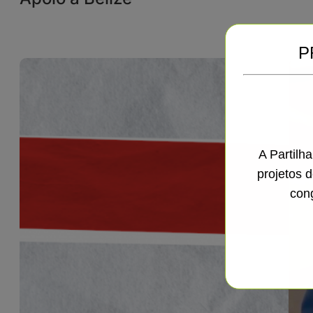
P
A Partilh
projetos 
con