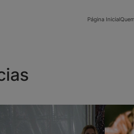
modal-check
Página Inicial
Quem
cias