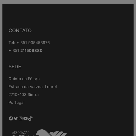
CONTATO
Tel: + 351 935453976
+ 351
211509880
SEDE
Quinta da Fé s/n
Estrada da Varzea, Lourel
2710-403 Sintra
Portugal
Facebook
Twitter
Instagram
YouTube
TikTok