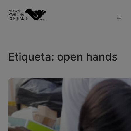
Saltar
para
o
conteúdo
Etiqueta:
open hands