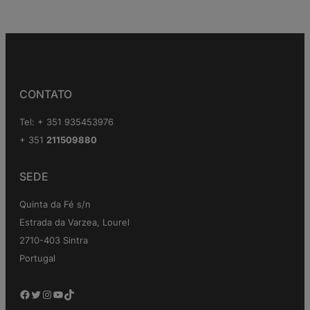
CONTATO
Tel: + 351 935453976
+ 351
211509880
SEDE
Quinta da Fé s/n
Estrada da Varzea, Lourel
2710-403 Sintra
Portugal
Facebook
Twitter
Instagram
YouTube
TikTok