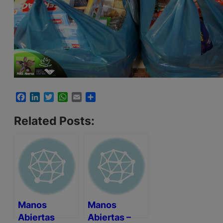
Facebook
LinkedIn
Twitter
WhatsApp
Email
Compartir
Related Posts:
Manos
Manos
Abiertas
Abiertas –