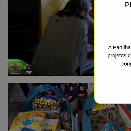
P
A Partilh
projetos 
con