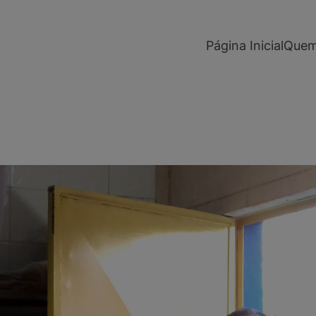
modal-check
Página Inicial
Quem