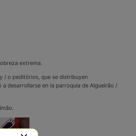
 pobreza extrema.
 / o peditórios, que se distribuyen
a desarrollarse en la parroquia de Algueirão /
timão.