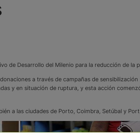
s
ivo de Desarrollo del Milenio para la reducción de la
donaciones a través de campañas de sensibilización y
as y en situación de ruptura, y esta acción comenzó 
ién a las ciudades de Porto, Coimbra, Setúbal y Por