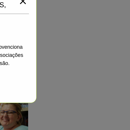
S,
ubvenciona
ssociações
são.