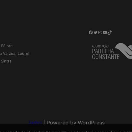
Facebook
Twitter
Instagram
YouTube
TikTok
 Fé s/n
a Varzea, Lourel
Sintra
Jadro
|
Powered by WordPress