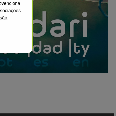
ubvenciona
ssociações
são.