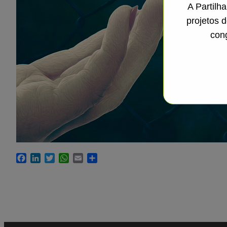
A Partilh
projetos 
con
Facebook
LinkedIn
Twitter
WhatsApp
Email
Share