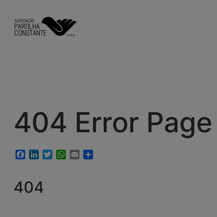
Saltar
para
o
conteúdo
404 Error Page
Facebook
LinkedIn
Twitter
WhatsApp
Email
Share
404