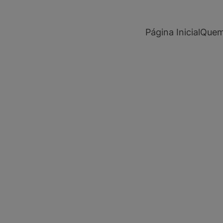
modal-check
Página Inicial
Quem