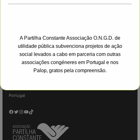
CONTATO
Tel: + 351 935453976
A Partilha Constante Associação O.N.G.D. de
+ 351
211509880
utilidade pública subvenciona projetos de ação
social levados a cabo em parceria com outras
SEDE
associações congéneres em Portugal e nos
Palop, gratos pela compreensão.
Quinta da Fé s/n
Estrada da Varzea, Lourel
2710-403 Sintra
This will close in
17
seconds
Portugal
Facebook
Twitter
Instagram
YouTube
TikTok