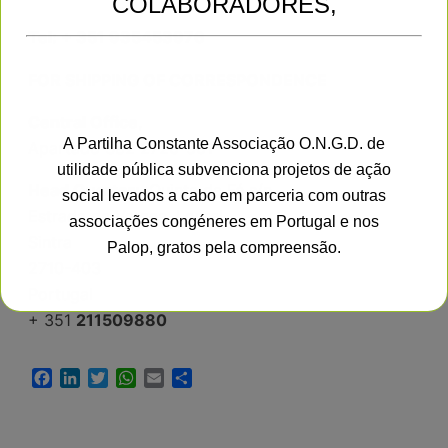
COLABORADORES,
Tel: + 351 935453976
FOR SHIPPING OF CORRESPONDENCE
Central Office
,
A Partilha Constante Associação O.N.G.D. de
Apartado 382 2726-901
utilidade pública subvenciona projetos de ação
Head Quarter:
Quinta da Fé s/n
social levados a cabo em parceria com outras
Estrada da Varzea, Lourel
associações congéneres em Portugal e nos
Sintra
Palop, gratos pela compreensão.
2710-403
Portugal
+ 351
211509880
This will close in
16
seconds
Facebook
LinkedIn
Twitter
WhatsApp
Email
Share