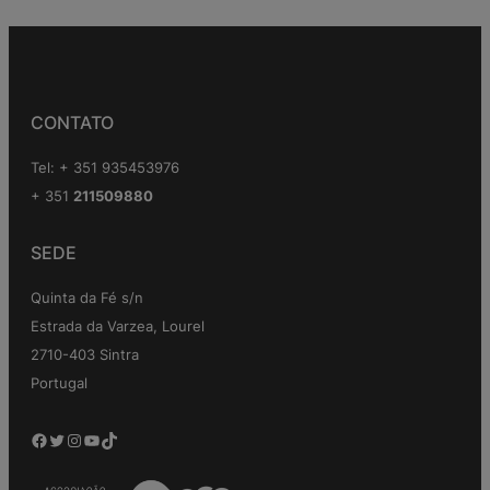
CONTATO
Tel: + 351 935453976
+ 351
211509880
SEDE
Quinta da Fé s/n
Estrada da Varzea, Lourel
2710-403 Sintra
Portugal
Facebook
Twitter
Instagram
YouTube
TikTok