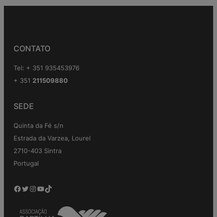
CONTATO
Tel: + 351 935453976
+ 351
211509880
SEDE
Quinta da Fé s/n
Estrada da Varzea, Lourel
2710-403 Sintra
Portugal
Facebook
Twitter
Instagram
YouTube
TikTok