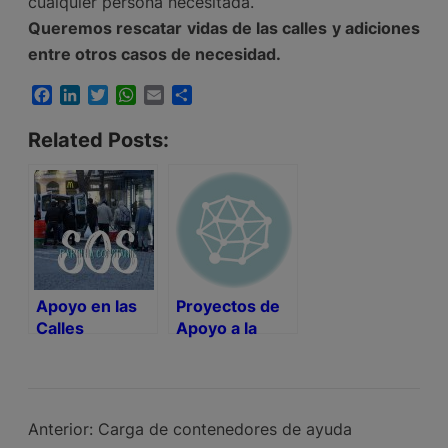
cualquier persona necesitada.
Queremos rescatar vidas de las calles y adiciones
entre otros casos de necesidad.
Facebook
LinkedIn
Twitter
WhatsApp
Email
Compartir
Related Posts:
Apoyo en las
Proyectos de
Calles
Apoyo a la
Infancia
Anterior:
Carga de contenedores de ayuda