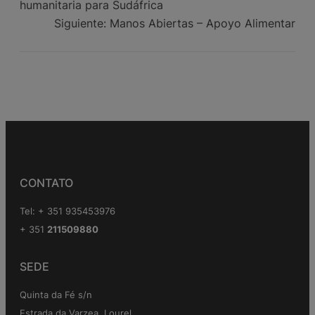
humanitaria para Sudáfrica
Siguiente:
Manos Abiertas – Apoyo Alimentar
CONTATO
Tel: + 351 935453976
+ 351
211509880
SEDE
Quinta da Fé s/n
Estrada da Varzea, Lourel