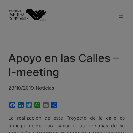
Saltar
al
contenido
Apoyo en las Calles –
I-meeting
23/10/2019
/
Noticias
Facebook
LinkedIn
Twitter
WhatsApp
Email
Compartir
La realización de este Proyecto de la calle es
principalmente para sacar a las personas de su