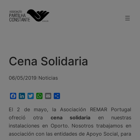
modal-check
Saltar
al
contenido
Cena Solidaria
06/05/2019
/
Noticias
Facebook
LinkedIn
Twitter
WhatsApp
Email
Compartir
El 2 de mayo, la Asociación REMAR Portugal
ofreció otra
cena solidaria
en nuestras
instalaciones en Oporto. Nosotros trabajamos en
asociación con las entidades de Apoyo Social, para