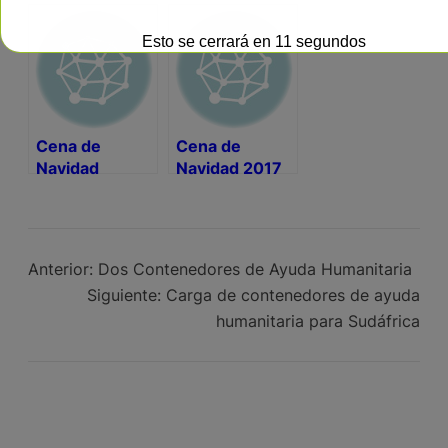
Esto se cerrará en
10
segundos
Cena de
Cena de
Navidad
Navidad 2017
Solidaria 2018
Anterior:
Dos Contenedores de Ayuda Humanitaria
Siguiente:
Carga de contenedores de ayuda
humanitaria para Sudáfrica