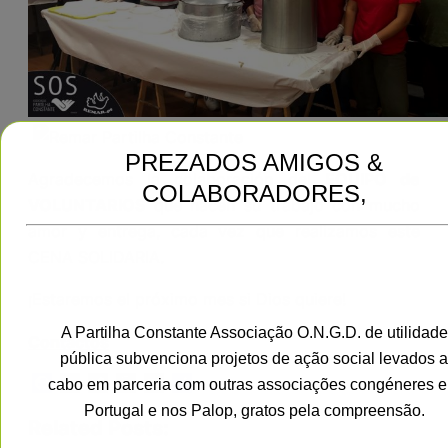
PREZADOS AMIGOS &
Agradecemos la colaboración del
EQUIPO de
COLABORADORES,
VOLUNTARIOS
que hacen su trabajo con mucho
amor y entrega, cada vez que realizamos este
CENA SOLIDARIA.
¡Estaremos el próximo mes si Dios quiere!
A Partilha Constante Associação O.N.G.D. de utilidade
Contactos
pública subvenciona projetos de ação social levados a
Facebook
LinkedIn
Twitter
WhatsApp
Email
Compartir
cabo em parceria com outras associações congéneres 
Portugal e nos Palop, gratos pela compreensão.
Related Posts: