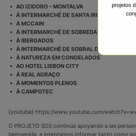
projetos 
AO IZIDORO – MONTALVA
con
À INTERMARCHÉ DE SANTA IRIA DA AZÓIA
À MCCAIN
À INTERMARCHÉ DE SOBREDA
À IBERGADOS
À INTERMARCHÉ DE SOBRAL DE MONTE AG
À NATUREZA EM CONGELADOS
AO HOTEL LISBON CITY
À REAL AGRAÇO
À MOMENTOS PLENOS
À CAMPOTEC
{youtube} https://www.youtube.com/watch?v=w
O PROJETO SOS continúa apoyando a las personas
bienvenida, e intentamos informar tanto como p