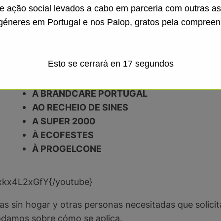
de ação social levados a cabo em parceria com outras a
À DONA ESTEFÂNIA – FÁBRICA DE QUEIJAD
géneres em Portugal e nos Palop, gratos pela compreen
À PIZZARIA PAPA JOHNS
À PADARIA PRIMAVERA
À C2 CATERING
Esto se cerrará en
15
segundos
À CONFEITARIA CARLOS GONÇALVES, LDA.
RAÇO
À APAPOL, LDA.
À BRANDCARE PORTUGAL
AO RECHEIO DE SINES
A SUPER 2000
À ECOFESTES
À PROGELCONE
xkx4L2xGfY{/youtube}
 sin hogar y otras personas necesitadas que solicit
odamos sobre cómo se aplica.