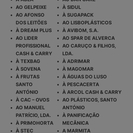
AO GELPEIXE
À SIDUL
AO AFONSO
À SUGAPACK
DOS LEITÕES
AO LISBOPLÁSTICOS
À DREAM PLUS
À AVIBOM, S.A.
AO LIDER
AO SPAR DE ALVERCA
PROFISSIONAL
AO CARUÇO & FILHOS,
CASH & CARRY
LDA.
À TEXBAG
À ADRIMAR
À SOVENA
À MAGOMAR
À FRUTAS
À ÁGUAS DO LUSO
SANTO
À PESCACERTA
ANTÓNIO
À ARCOL CASH & CARRY
À CAC – OVOS
AO PLÁSTICOS, SANTO
AO MANUEL
ANTÓNIO
PATRÍCIO, LDA.
À PANIFICAÇÃO
À PRIMOHORTA
MECÂNICA
À STEC
A MARMITA