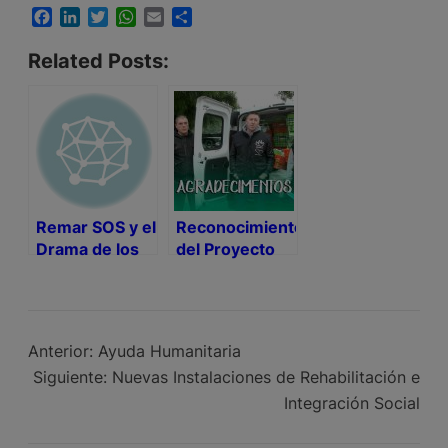
Facebook
LinkedIn
Twitter
WhatsApp
Email
Compartir
Related Posts:
Remar SOS y el
Reconocimiento
Drama de los
del Proyecto
Refugiados
Portugal SOS
Anterior:
Ayuda Humanitaria
Siguiente:
Nuevas Instalaciones de Rehabilitación e
Integración Social