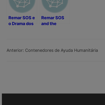
Remar SOS e
Remar SOS
o Drama dos
and the
Refugiados
Refugee
Drama
Anterior:
Contenedores de Ayuda Humanitária