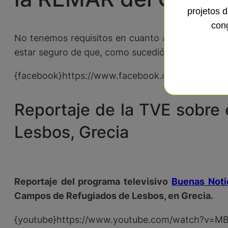
projetos 
con
No tenemos requisitos en cuanto a las personas 
estar seguro de que, como sucedió con otros Volunt
{facebook}https://www.facebook.com/Remarsos
Reportaje de la TVE sobre 
Lesbos, Grecia
Reportaje del programa televisivo
Buenas Noti
Campos de Refugiados de Lesbos, en Grecia.
{youtube}https://www.youtube.com/watch?v=MB