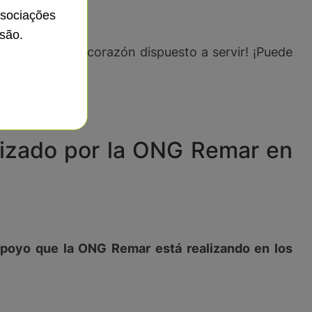
ssociações
são.
 que tenga un corazón dispuesto a servir! ¡Puede
 inolvidable!
alizado por la ONG Remar en
apoyo que la ONG Remar está realizando en los