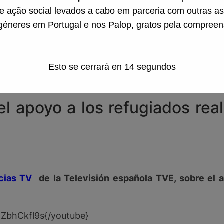
de ação social levados a cabo em parceria com outras a
géneres em Portugal e nos Palop, gratos pela compreen
que nos quieran ayudar. ¡Necesitamos, simplemente,
arios, va a vivir una experiencia emocionante, útil e
Esto se cerrará en
13
segundos
/videos/321773968612590/{/facebook}
el apoyo a los refugiados re
cias TV
de la Televisión española TVE, sobre el 
ZbhCkfl9s{/youtube}