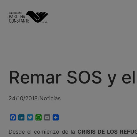
Saltar
al
contenido
Remar SOS y el
24/10/2018
/
Noticias
Facebook
LinkedIn
Twitter
WhatsApp
Email
Compartir
Desde el comienzo de la
CRISIS DE LOS REFU