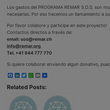
Los gastos del PROGRAMA REMAR S.O.S. son muy el
necesarias. Por eso hacemos un llamamiento a su
Por favor colabore y participe en este proyecto!
Contactos directos a través de:
email: sos@remar.ch
info@remar.org
Tel. +41 844 777 770
Si quiere colaborar enviando algun donativo, pued
Facebook
LinkedIn
Twitter
WhatsApp
Email
Compartir
Related Posts: