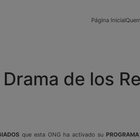
modal-check
Página Inicial
Quem
 Drama de los R
GIADOS
que esta ONG ha activado su
PROGRAMA 