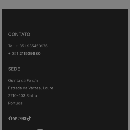
CONTATO
Tel: + 351 935453976
+ 351
211509880
SEDE
Quinta da Fé s/n
Estrada da Varzea, Lourel
2710-403 Sintra
Portugal
Facebook
Twitter
Instagram
YouTube
TikTok