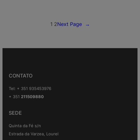
1
2
Next Page
→
CONTATO
Tel: + 351 935453976
+ 351
211509880
SEDE
Quinta da Fé s/n
Estrada da Varzea, Lourel