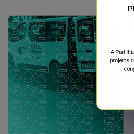
P
A Partilh
projetos 
con