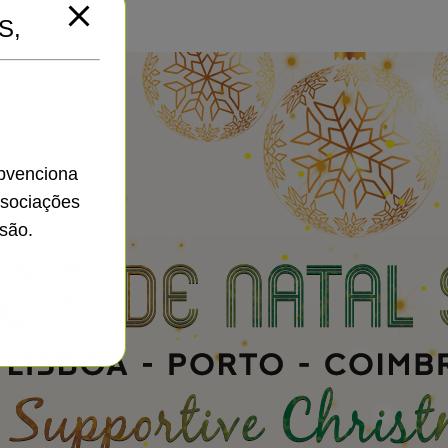
S,
ubvenciona
ssociações
são.