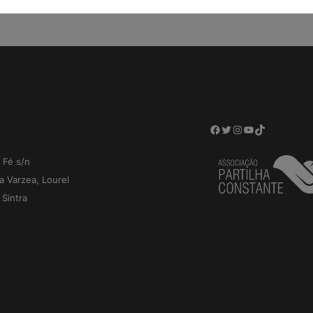
Facebook
Twitter
Instagram
YouTube
TikTok
 Fé s/n
a Varzea, Lourel
Sintra