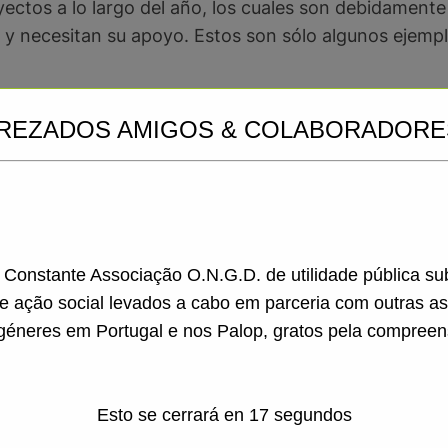
ectos a lo largo del año, los cuales son debidamente
 y necesitan su apoyo. Estos son sólo algunos ejempl
REZADOS AMIGOS & COLABORADORE
AC de Ass. Remar»
 los voluntarios. Si desea ayudarnos con los proyecto
a Constante Associação O.N.G.D. de utilidade pública s
de ação social levados a cabo em parceria com outras a
géneres em Portugal e nos Palop, gratos pela compreen
Esto se cerrará en
16
segundos