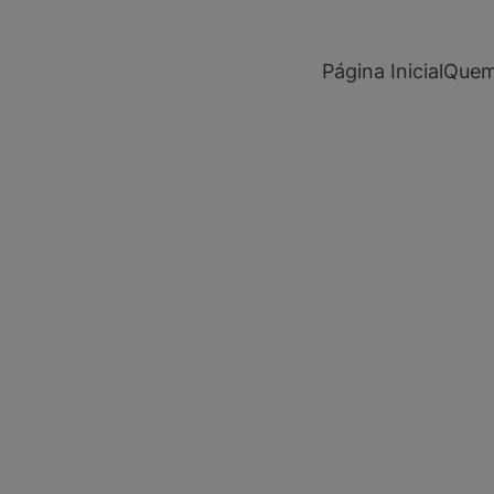
modal-check
Página Inicial
Quem