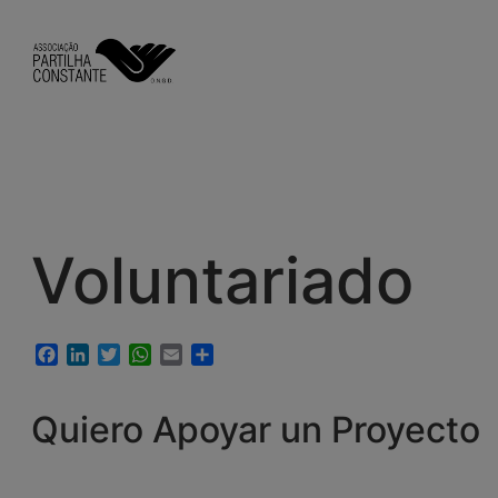
Saltar
al
contenido
Voluntariado
Facebook
LinkedIn
Twitter
WhatsApp
Email
Compartir
Quiero Apoyar un Proyecto