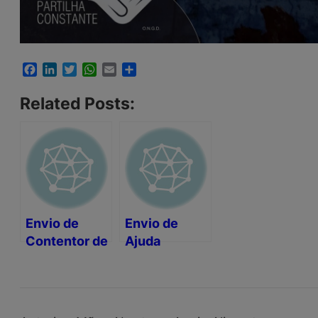
Facebook
LinkedIn
Twitter
WhatsApp
Email
Share
Related Posts:
Envio de
Envio de
Contentor de
Ajuda
Ajuda
Humanitária
Humanitária
para Cabo
para Belize
Verde