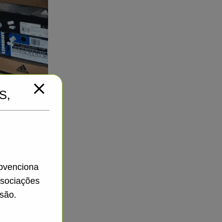
S,
io.
gal.
ubvenciona
ssociações
são.