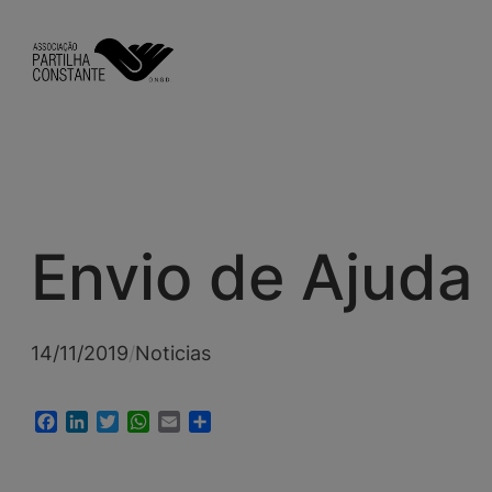
Saltar
para
o
conteúdo
Envio de Ajuda
14/11/2019
/
Noticias
Facebook
LinkedIn
Twitter
WhatsApp
Email
Share