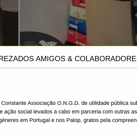
REZADOS AMIGOS & COLABORADORE
ida-lo a participar neste e noutros projetos de apo
 da inteira responsabilidade nossa e da Remar Portu
a Constante Associação O.N.G.D. de utilidade pública s
de ação social levados a cabo em parceria com outras a
ippZQs3ng{/youtube}
géneres em Portugal e nos Palop, gratos pela compreen