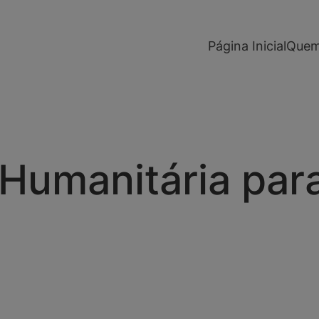
modal-check
Página Inicial
Quem
 Humanitária pa