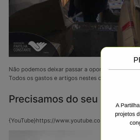
P
Não podemos deixar passar a oportunidade de conv
Todos os gastos e artigos nestes contentores são
Precisamos do seu apoio!
A Partilh
projetos 
{YouTube}https://www.youtube.com/watch?v=33
con