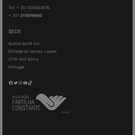
Tel: + 351 935453976
+ 351
211509880
SEDE
Quinta da Fé s/n
Estrada da Varzea, Lourel
2710-403 Sintra
Portugal
Facebook
Twitter
Instagram
YouTube
TikTok