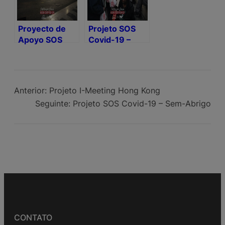
Proyecto de
Projeto SOS
Apoyo SOS
Covid-19 –
activado para
Sem-Abrigo
ayudar a las
personas sin
hogar con el
Anterior:
Projeto I-Meeting Hong Kong
estado de
Seguinte:
Projeto SOS Covid-19 – Sem-Abrigo
Alerta del
Covid-19
CONTATO