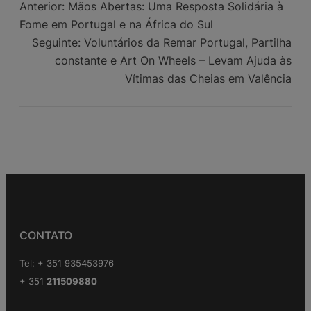
Anterior:
Mãos Abertas: Uma Resposta Solidária à
Contentor de
Fome em Portugal e na África do Sul
Ajuda
Seguinte:
Voluntários da Remar Portugal, Partilha
Humanitária
para Belize”
constante e Art On Wheels – Levam Ajuda às
Clone
Vítimas das Cheias em Valência
CONTATO
Tel: + 351 935453976
+ 351
211509880