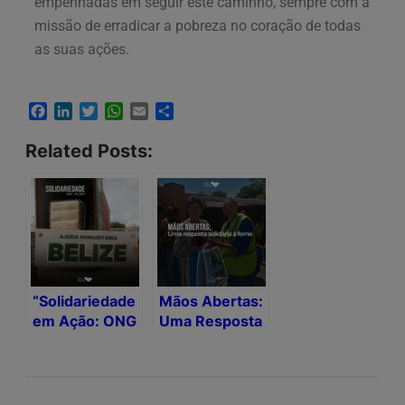
empenhadas em seguir este caminho, sempre com a
missão de erradicar a pobreza no coração de todas
as suas ações.
Facebook
LinkedIn
Twitter
WhatsApp
Email
Share
Related Posts:
“Solidariedade
Mãos Abertas:
em Ação: ONG
Uma Resposta
Remar e
Solidária à
Partilha
Fome em
Constante
Portugal e na
Enviam
África do Sul