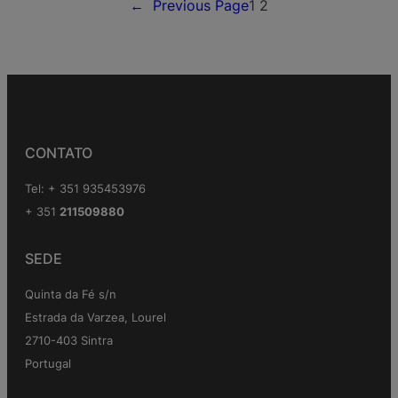
←
Previous Page
1
2
CONTATO
Tel: + 351 935453976
+ 351
211509880
SEDE
Quinta da Fé s/n
Estrada da Varzea, Lourel
2710-403 Sintra
Portugal