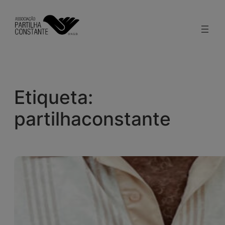
Saltar
para
o
conteúdo
Etiqueta:
partilhaconstante