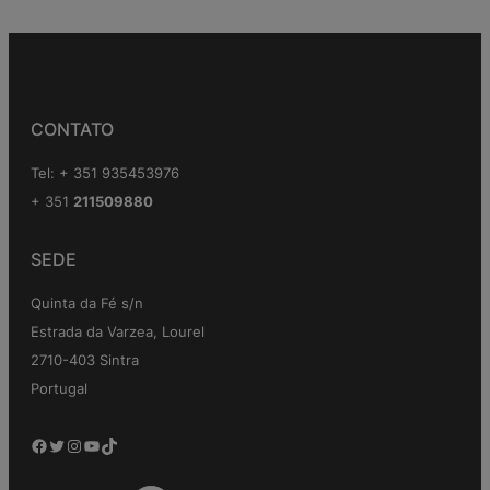
CONTATO
Tel: + 351 935453976
+ 351
211509880
SEDE
Quinta da Fé s/n
Estrada da Varzea, Lourel
2710-403 Sintra
Portugal
Facebook
Twitter
Instagram
YouTube
TikTok