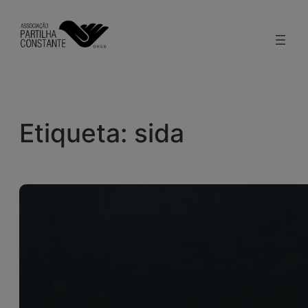
Saltar
para
o
conteúdo
Etiqueta:
sida