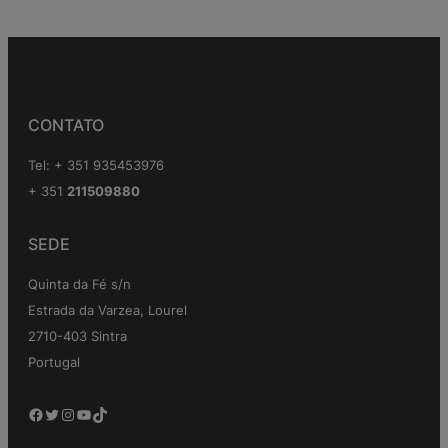
CONTATO
Tel: + 351 935453976
+ 351
211509880
SEDE
Quinta da Fé s/n
Estrada da Varzea, Lourel
2710-403 Sintra
Portugal
Facebook
Twitter
Instagram
YouTube
TikTok