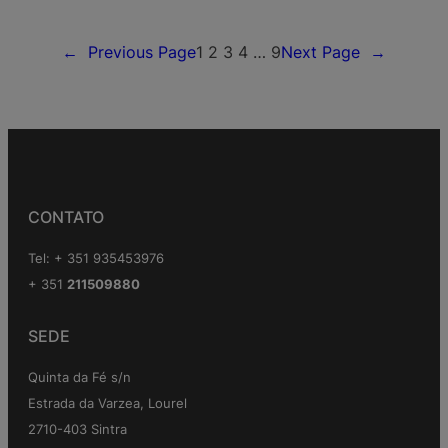
←
Previous Page
1
2
3
4
…
9
Next Page
→
CONTATO
Tel: + 351 935453976
+ 351
211509880
SEDE
Quinta da Fé s/n
Estrada da Varzea, Lourel
2710-403 Sintra