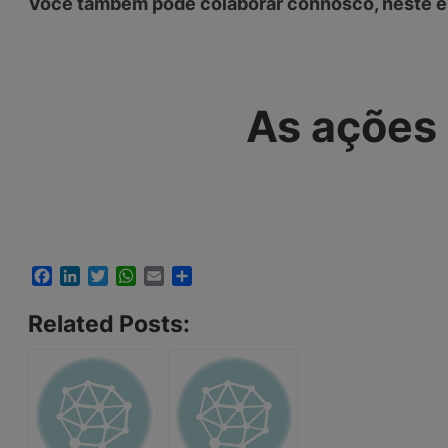
Você também pode colaborar connosco, neste e 
As ações 
Facebook
LinkedIn
Twitter
WhatsApp
Email
Share
Related Posts: