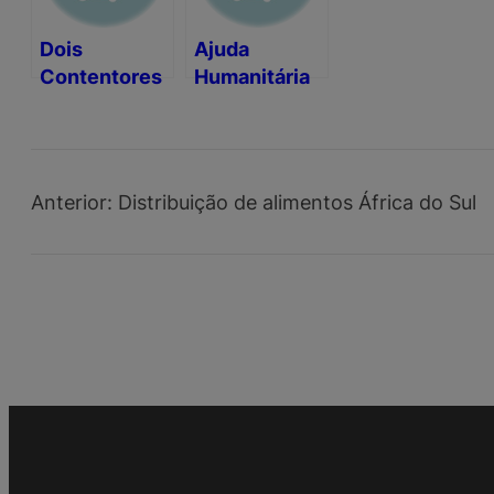
Dois
Ajuda
Contentores
Humanitária
de Ajuda
para
Humanitária
Suazilândia e
Cabo Verde
Anterior:
Distribuição de alimentos África do Sul