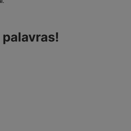
l.
 palavras!