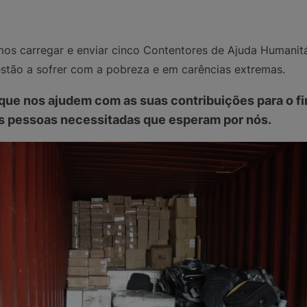
os carregar e enviar cinco Contentores de Ajuda Humanitá
stão a sofrer com a pobreza e em carências extremas.
que nos ajudem com as suas contribuições para o f
s pessoas necessitadas que esperam por nós.