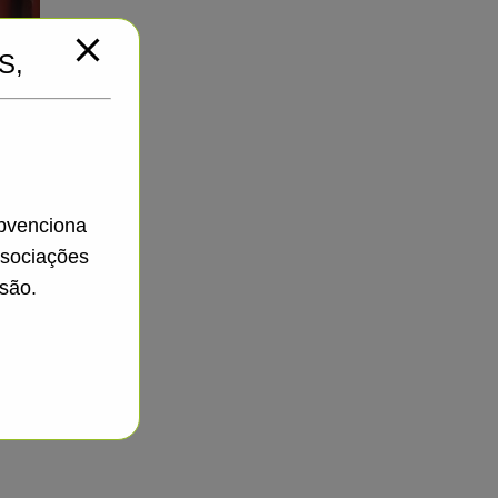
S,
ubvenciona
ssociações
são.