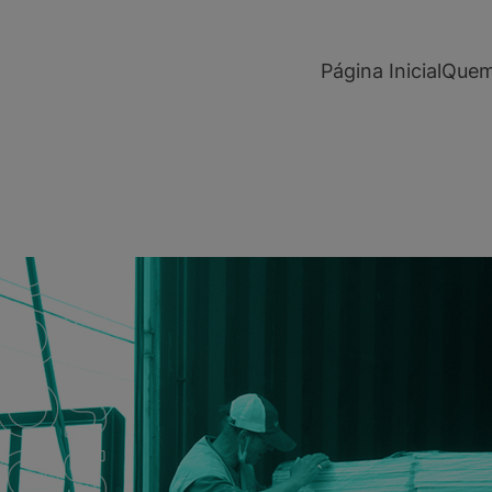
modal-check
Página Inicial
Quem