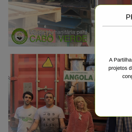
P
A Partilh
projetos 
con