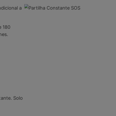
dicional a
e 180
nes.
tante. Solo