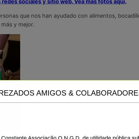
redes sociales y sitio web. Vea más fotos aqui
.
ersonas que nos han ayudado con alimentos, bocadill
 más y mejor.
REZADOS AMIGOS & COLABORADORE
a Constante Associação O.N.G.D. de utilidade pública s