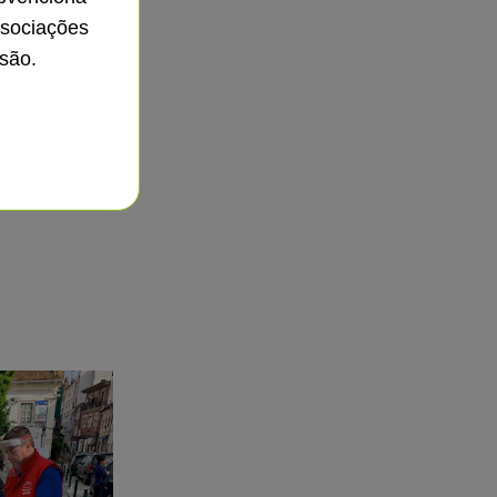
ssociações
são.