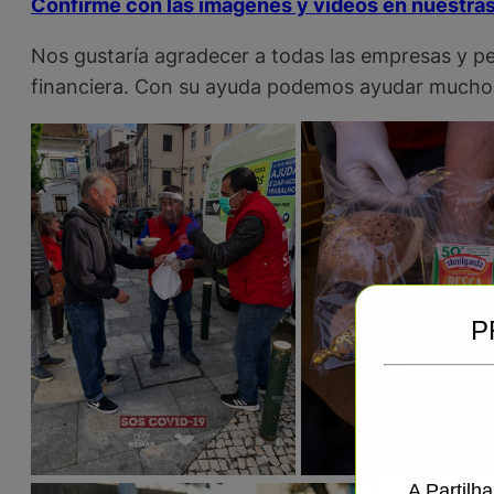
Confirme con las imágenes y videos en nuestras 
Nos gustaría agradecer a todas las empresas y p
financiera. Con su ayuda podemos ayudar mucho
P
A Partilh