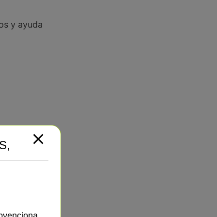
os y ayuda
S,
ubvenciona