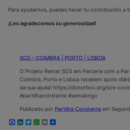
Para ayudarnos, puedes hacer tu contribución a t
¡Les agradecemos su generosidad!
SOS – COIMBRA | PORTO | LISBOA
O Projeto Remar SOS em Parceria com a Part
Coimbra, Porto e Lisboa recebem apoio diár
da sua ajuda! https://donorbox.org/sos-covi
#partilhaconstante #semabrigo
Publicado por
Partilha Constante
em Segunda-
Facebook
LinkedIn
Twitter
WhatsApp
Email
Compartir