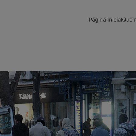
modal-check
Página Inicial
Quem