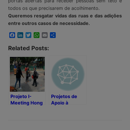
portas abertas para receber pessoas sem teto e
todos os que precisarem de acolhimento.
Queremos resgatar vidas das ruas e das adições
entre outros casos de necessidade.
Facebook
LinkedIn
Twitter
WhatsApp
Email
Share
Related Posts:
Projeto I-
Projetos de
Meeting Hong
Apoio à
Kong
Infância