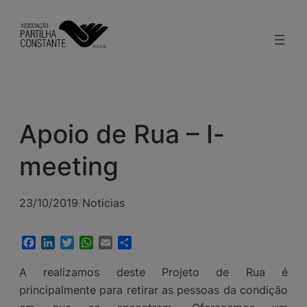
Saltar
para
o
conteúdo
Apoio de Rua – I-
meeting
23/10/2019
/
Noticias
Facebook
LinkedIn
Twitter
WhatsApp
Email
Share
A realizamos deste Projeto de Rua é
principalmente para retirar as pessoas da condição