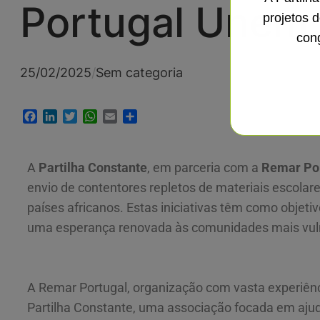
Portugal Unem 
projetos 
con
25/02/2025
/
Sem categoria
Facebook
LinkedIn
Twitter
WhatsApp
Email
Share
A
Partilha Constante
, em parceria com a
Remar Po
envio de contentores repletos de materiais escolares
países africanos. Estas iniciativas têm como objet
uma esperança renovada às comunidades mais vul
A Remar Portugal, organização com vasta experiênci
Partilha Constante, uma associação focada em ajud