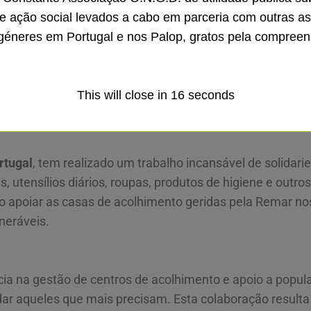
Esforços
de ação social levados a cabo em parceria com outras a
géneres em Portugal e nos Palop, gratos pela compreen
This will close in
14
seconds
rtugal
, tem realizado um trabalho incansável de solidari
, utensílios diários, roupas, produtos de higiene e outro
ivo apoiar as casas de acolhimento geridas pela Remar no
neráveis.
a na gestão de centros de acolhimento e apoio a popula
ar aqueles que mais precisam. Esta colaboração resulta