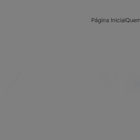
modal-check
Página Inicial
Quem