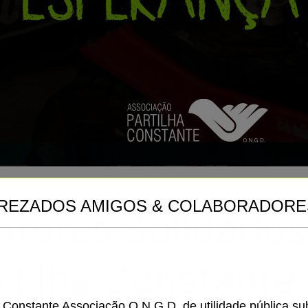
REZADOS AMIGOS & COLABORADORE
tores Solidários
rtilha Constante
a Constante Associação O.N.G.D. de utilidade pública s