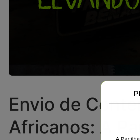
P
Envio de Conten
Africanos: A Pa
A Partilh