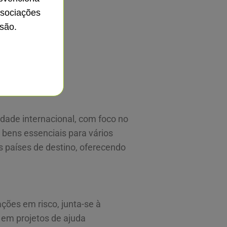
ssociações
são.
edade internacional, com foco no
s bens essenciais para vários
s países de destino, oferecendo
ções em risco, junta-se à
 em projetos de ajuda