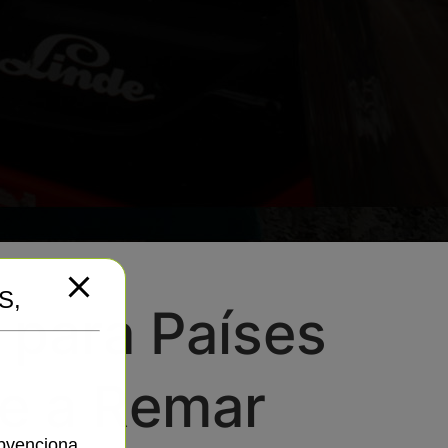
S,
 para Países
 e a Remar
ubvenciona