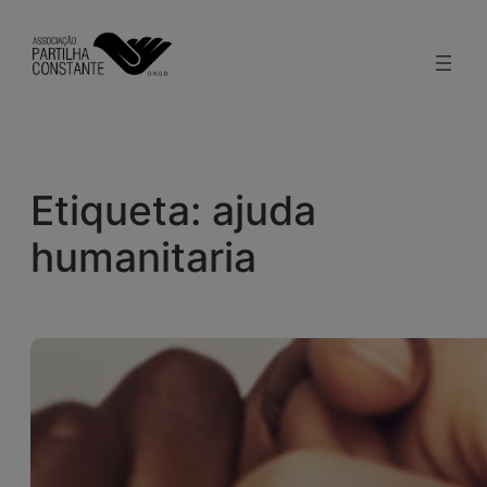
Saltar
para
o
conteúdo
Etiqueta:
ajuda
humanitaria