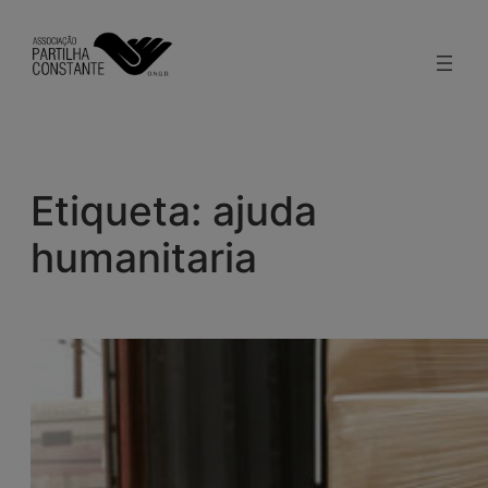
Saltar
para
o
conteúdo
Etiqueta:
ajuda
humanitaria