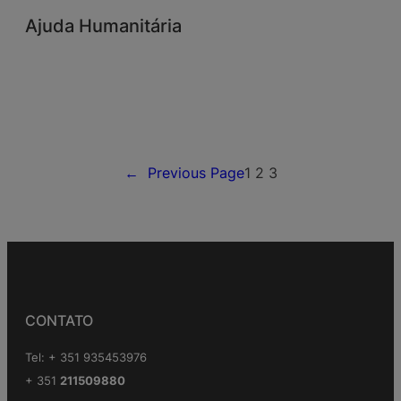
Ajuda Humanitária
←
Previous Page
1
2
3
CONTATO
Tel: + 351 935453976
+ 351
211509880