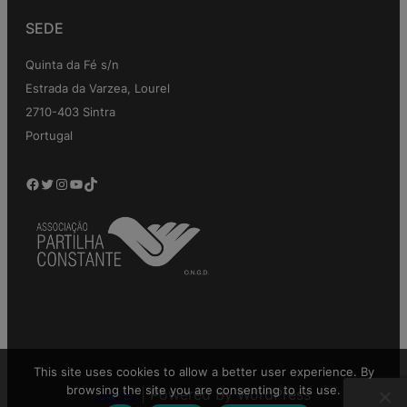
SEDE
Quinta da Fé s/n
Estrada da Varzea, Lourel
2710-403 Sintra
Portugal
Facebook
Twitter
Instagram
YouTube
TikTok
This site uses cookies to allow a better user experience. By
browsing the site you are consenting to its use.
Jadro
|
Powered by WordPress