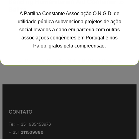
Sending Humanitarian Aid Container to
Belize
A Partilha Constante Associação O.N.G.D. de
utilidade pública subvenciona projetos de ação
social levados a cabo em parceria com outras
associações congéneres em Portugal e nos
Palop, gratos pela compreensão.
←
Previous Page
1
…
3
4
5
6
7
Next Page
→
This will close in
17
seconds
CONTATO
Tel: + 351 935453976
+ 351
211509880