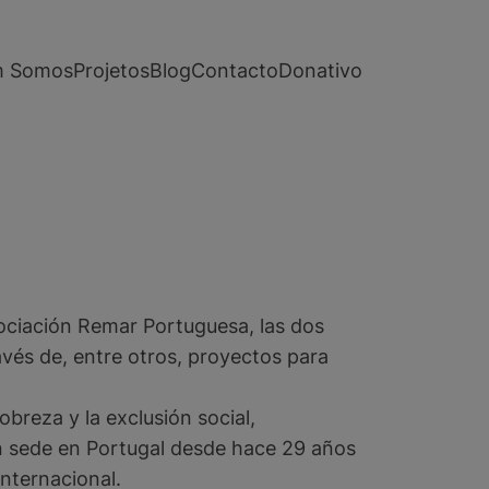
 Somos
Projetos
Blog
Contacto
Donativo
ociación Remar Portuguesa, las dos
avés de, entre otros, proyectos para
obreza y la exclusión social,
on sede en Portugal desde hace 29 años
internacional.