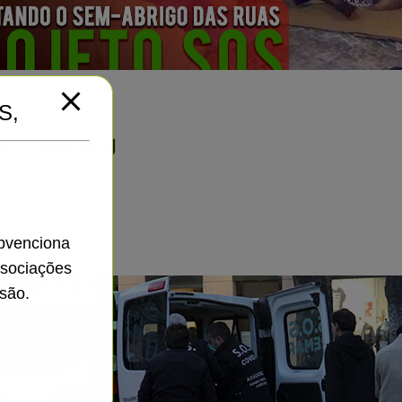
S,
a I-Meeting
ubvenciona
ssociações
são.