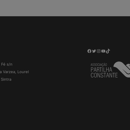
Facebook
Twitter
Instagram
YouTube
TikTok
 Fé s/n
a Varzea, Lourel
Sintra