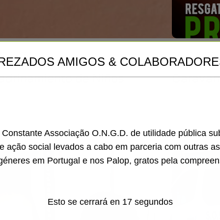
02/2020
17/01/2018
REZADOS AMIGOS & COLABORADORE
adrinamiento de Niños
Caravan
a Constante Associação O.N.G.D. de utilidade pública s
de ação social levados a cabo em parceria com outras a
géneres em Portugal e nos Palop, gratos pela compreen
Esto se cerrará en
15
segundos