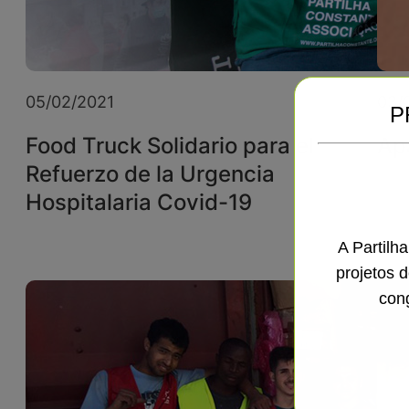
05/02/2021
03/
P
Food Truck Solidario para el
Ap
Refuerzo de la Urgencia
Hospitalaria Covid-19
A Partilh
projetos 
con