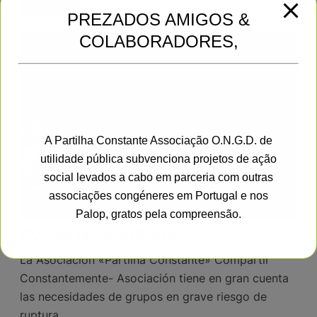
Leer Más
PREZADOS AMIGOS &
COLABORADORES,
A Partilha Constante Associação O.N.G.D. de
utilidade pública subvenciona projetos de ação
social levados a cabo em parceria com outras
associações congéneres em Portugal e nos
Palop, gratos pela compreensão.
Ayuda Humanitária
La Asociación «Partilha Constante» Compartir
Esto se cerrará en
15
segundos
Constantemente- Asociación tiene en gran cuenta
las necesidades de grupos en grave riesgo de
ruptura …