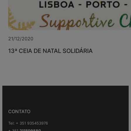
21/12/2020
13ª CEIA DE NATAL SOLIDÁRIA
CONTATO
Tel: + 351 935453976
+ 351
211509880