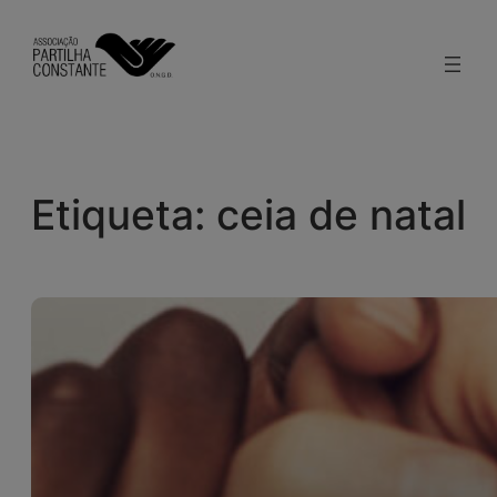
Saltar
para
o
conteúdo
Etiqueta:
ceia de natal