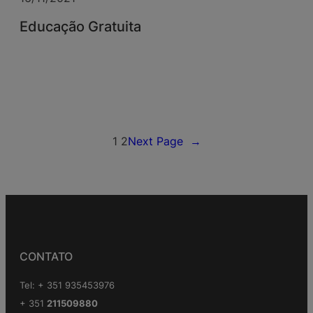
Educação Gratuita
1
2
Next Page
→
CONTATO
Tel: + 351 935453976
+ 351
211509880