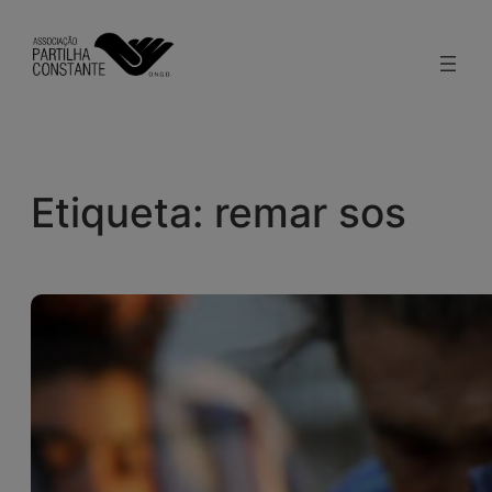
Saltar
para
o
conteúdo
Etiqueta:
remar sos