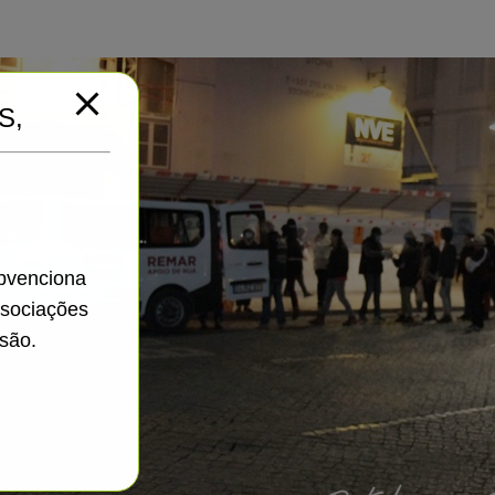
S,
ubvenciona
ssociações
são.