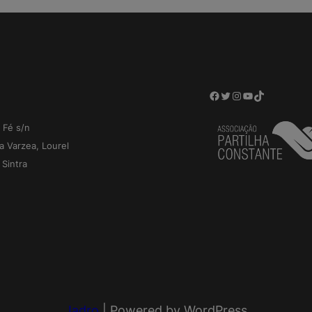
Facebook
Twitter
Instagram
YouTube
TikTok
 Fé s/n
a Varzea, Lourel
Sintra
Jadro
|
Powered by WordPress