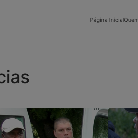
modal-check
Página Inicial
Quem
cias