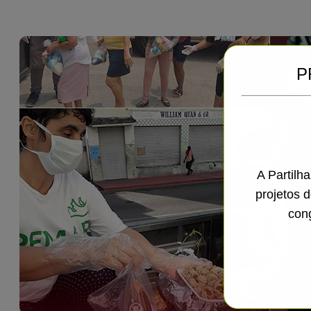
P
A Partilh
projetos 
con