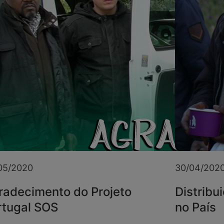
05/2020
30/04/202
radecimento do Projeto
Distribu
rtugal SOS
no País