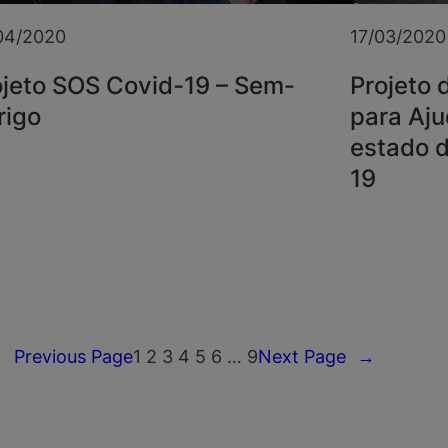
04/2020
17/03/2020
ojeto SOS Covid-19 – Sem-
Projeto 
rigo
para Aj
estado d
19
←
Previous Page
1
2
3
4
5
6
…
9
Next Page
→