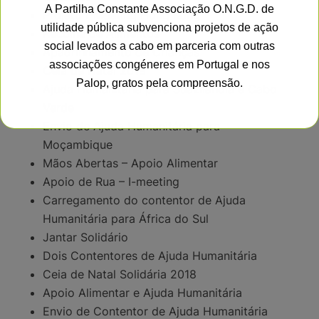
A Partilha Constante Associação O.N.G.D. de
Projeto I-Meeting Hong Kong
utilidade pública subvenciona projetos de ação
Recolha de Alimentos
social levados a cabo em parceria com outras
Apadrinhamento de Crianças
associações congéneres em Portugal e nos
Ceia de Natal 2019
Palop, gratos pela compreensão.
Ajuda Humanitária para Suazilândia e Cabo
Verde
Envio de Ajuda Humanitária para
This will close in
15
seconds
Moçambique
Mãos Abertas – Apoio Alimentar
Apoio de Rua – I-meeting
Carregamento do contentor de Ajuda
Humanitária para África do Sul
Jantar Solidário
Dois Contentores de Ajuda Humanitária
Ceia de Natal Solidária 2018
Apoio Alimentar e Ajuda Humanitária
Envio de Contentor de Ajuda Humanitária