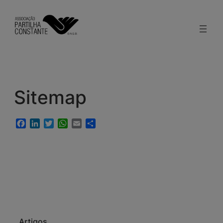
modal-check
Sitemap
Facebook
LinkedIn
Twitter
WhatsApp
Email
Share
Artigos