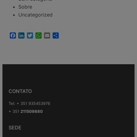
Sobre
Uncategorized
Facebook
LinkedIn
Twitter
WhatsApp
Email
Share
CONTATO
Tel: + 351 935453976
+ 351
211509880
SEDE